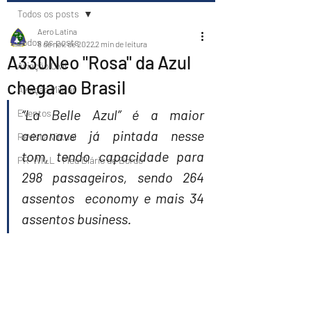
Todos os posts
Aero Latina
Todos os posts
8 de nov. de 2022
2 min de leitura
A330Neo "Rosa" da Azul
Aviação Civil
chega ao Brasil
Aviação Militar
“La Belle Azul” é a maior 
Eventos
aeronave já pintada nesse 
Revista Virtual
tom, tendo capacidade para 
PR-WILL - Meu Diário de Bordo
298 passageiros, sendo 264 
assentos  economy e mais 34 
assentos business.