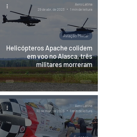
Aero Latina
29 de abr. de 2023
1 min de leitura
Aviação Militar
Helicópteros Apache colidem
em voo no Alasca, três
militares morreram
Aero Latina
30 de mar. de 2023
1 min de leitura