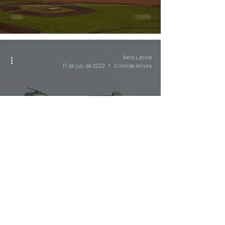
Aero Latina
17 de jun. de 2022
2 min de leitura
Holanda escolhe C-390
Millennium da Embraer como
sucessor do C-130 Hercules