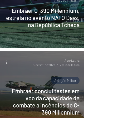
Aviação Militar
Embraer C-390 Millennium,
estreia no evento NATO Days,
na República Tcheca
Aero Latina
5 de set. de 2022
2 min de leitura
Aviação Militar
Embraer conclui testes em
voo da capacidade de
combate a incêndios do C-
390 Millennium