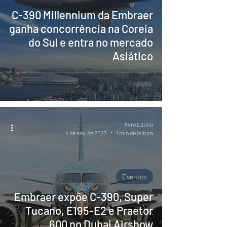
C-390 Millennium da Embraer
ganha concorrência na Coreia
do Sul e entra no mercado
Asiático
Aero Latina
4 de nov. de 2023
1 min de leitura
Eventos
Embraer expõe C-390, Super
Tucano, E195-E2 e Praetor
600 no Dubai Airshow