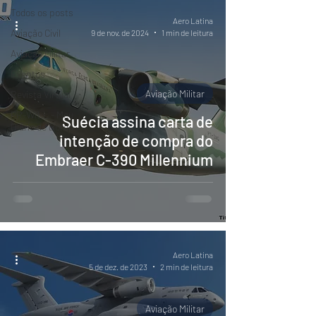
Todos os posts
Aero Latina
Aviação Civil
9 de nov. de 2024
1 min de leitura
Aviação Militar
Eventos
Aviação Militar
Revista Virtual
PR-WILL - Meu
Suécia assina carta de
Diário de Bordo
intenção de compra do
Embraer C-390 Millennium
Aero Latina
5 de dez. de 2023
2 min de leitura
Aviação Militar