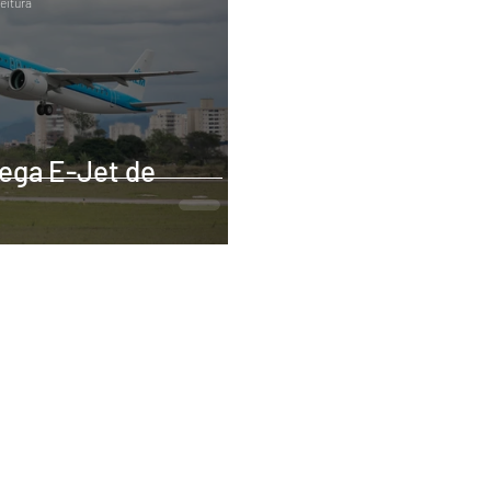
leitura
ega E-Jet de