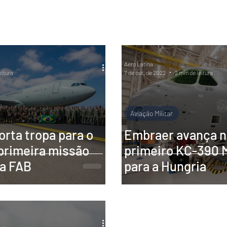
rdo
Aero Latina
eitura
7 de out. de 2022
2 min de leitura
Aviação Militar
rta tropa para o
Embraer avança n
primeira missão
primeiro KC-390 
na FAB
para a Hungria