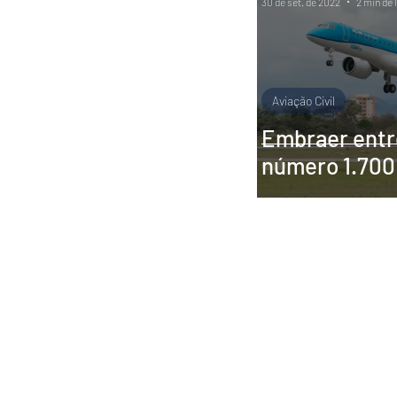
30 de set. de 2022
2 min de 
Aviação Civil
Embraer entr
número 1.700