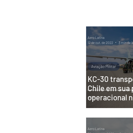
PR-WILL - Meu Diário de Bo
Aero Latina
12 de out. de 2022
3 min de l
Aviação Militar
KC-30 transpo
Chile em sua 
operacional 
Aero Latina