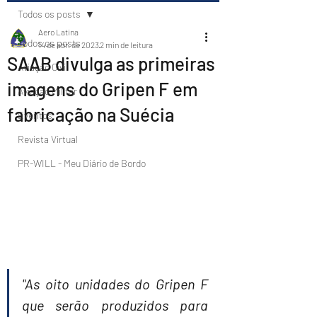
Todos os posts
Aero Latina
Todos os posts
14 de abr. de 2023
2 min de leitura
SAAB divulga as primeiras
Aviação Civil
imagens do Gripen F em
Aviação Militar
fabricação na Suécia
Eventos
Revista Virtual
PR-WILL - Meu Diário de Bordo
"As oito unidades do Gripen F 
que serão produzidos para 