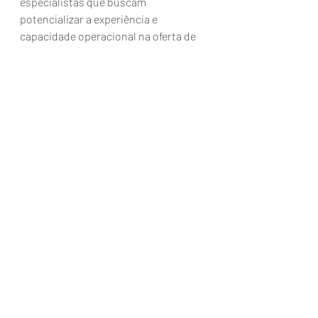
especialistas que buscam 
potencializar a experiência e  
capacidade operacional na oferta de 
viagens aéreas urbanas. 
Fonte: Embraer
Posts recentes
Ver tudo