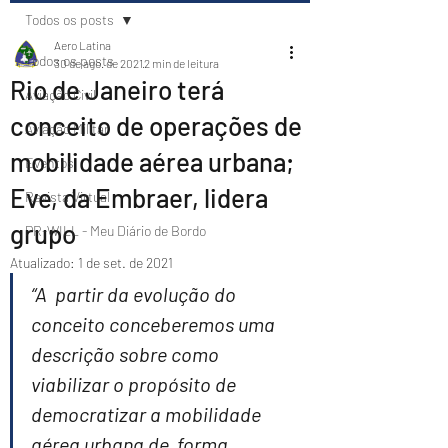
Todos os posts
Aero Latina
Todos os posts
30 de ago. de 2021
2 min de leitura
Rio de Janeiro terá
Aviação Civil
conceito de operações de
Aviação Militar
mobilidade aérea urbana;
Eventos
Eve, da Embraer, lidera
Revista Virtual
grupo
PR-WILL - Meu Diário de Bordo
Atualizado:
1 de set. de 2021
“A  partir da evolução do 
conceito conceberemos uma 
descrição sobre como  
viabilizar o propósito de 
democratizar a mobilidade 
aérea urbana de  forma 