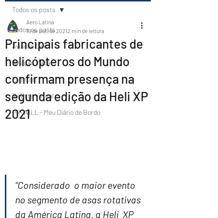
Todos os posts
Aero Latina
Todos os posts
19 de out. de 2021
2 min de leitura
Principais fabricantes de
Aviação Civil
helicópteros do Mundo
Aviação Militar
confirmam presença na
Eventos
segunda edição da Heli XP
Revista Virtual
2021
PR-WILL - Meu Diário de Bordo
"Considerado  o maior evento 
no segmento de asas rotativas 
da América Latina, a Heli  XP 