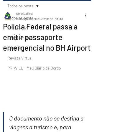
Todos os posts
Aero Latina
Todos os posts
9 de ago. de 2023
2 min de leitura
Polícia Federal passa a
Aviação Civil
emitir passaporte
Aviação Militar
emergencial no BH Airport
Eventos
Revista Virtual
PR-WILL - Meu Diário de Bordo
O documento não se destina a 
viagens a turismo e, para 