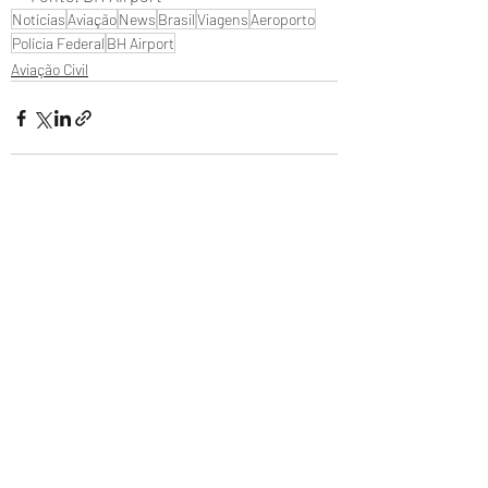
Notícias
Aviação
News
Brasil
Viagens
Aeroporto
Polícia Federal
BH Airport
Aviação Civil
Posts recentes
Ver tudo