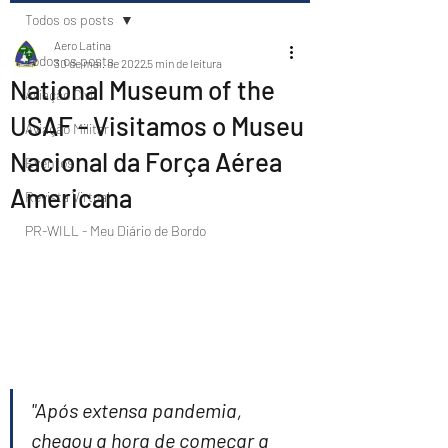
Todos os posts
Aero Latina
Todos os posts
30 de mai. de 2022
5 min de leitura
National Museum of the
Aviação Civil
USAF - Visitamos o Museu
Aviação Militar
Nacional da Força Aérea
Eventos
Americana
Revista Virtual
PR-WILL - Meu Diário de Bordo
"Após extensa pandemia, 
chegou a hora de começar a 