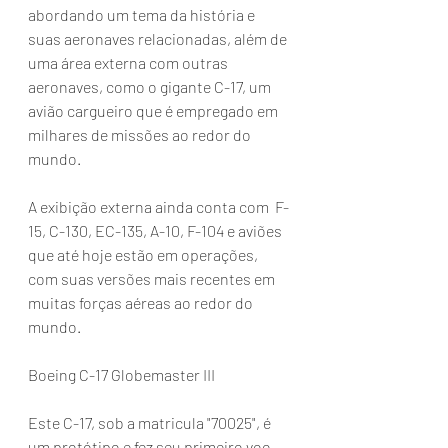
abordando um tema da história e 
suas aeronaves relacionadas, além de 
uma área externa com outras 
aeronaves, como o gigante C-17, um 
avião cargueiro que é empregado em 
milhares de missões ao redor do 
mundo.
A exibição externa ainda conta com  F-
15, C-130, EC-135, A-10, F-104 e aviões 
que até hoje estão em operações, 
com suas versões mais recentes em 
muitas forças aéreas ao redor do 
mundo.
Boeing C-17 Globemaster III
Este C-17, sob a matricula "70025", é 
um protótipo e fez seu primeiro voo 