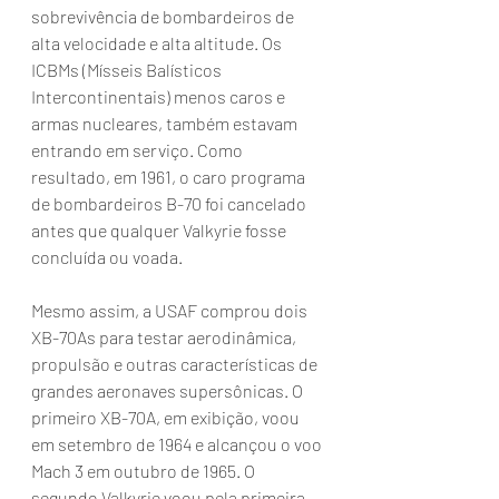
sobrevivência de bombardeiros de 
alta velocidade e alta altitude. Os 
ICBMs (Mísseis Balísticos 
Intercontinentais) menos caros e 
armas nucleares, também estavam 
entrando em serviço. Como 
resultado, em 1961, o caro programa 
de bombardeiros B-70 foi cancelado 
antes que qualquer Valkyrie fosse 
concluída ou voada.
Mesmo assim, a USAF comprou dois 
XB-70As para testar aerodinâmica, 
propulsão e outras características de 
grandes aeronaves supersônicas. O 
primeiro XB-70A, em exibição, voou 
em setembro de 1964 e alcançou o voo 
Mach 3 em outubro de 1965. O 
segundo Valkyrie voou pela primeira 