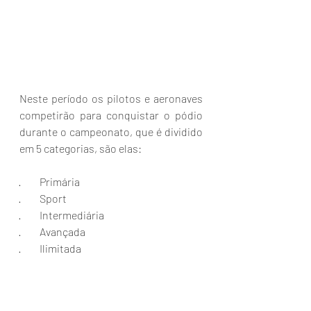
Neste período os pilotos e aeronaves 
competirão para conquistar o pódio 
durante o campeonato, que é dividido 
em 5 categorias, são elas:
·         Primária
·         Sport
·         Intermediária
·         Avançada 
·         Ilimitada