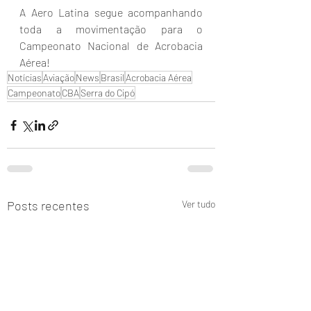
A Aero Latina segue acompanhando 
toda a movimentação para o 
Campeonato Nacional de Acrobacia 
Aérea!
Notícias
Aviação
News
Brasil
Acrobacia Aérea
Campeonato
CBA
Serra do Cipó
Posts recentes
Ver tudo