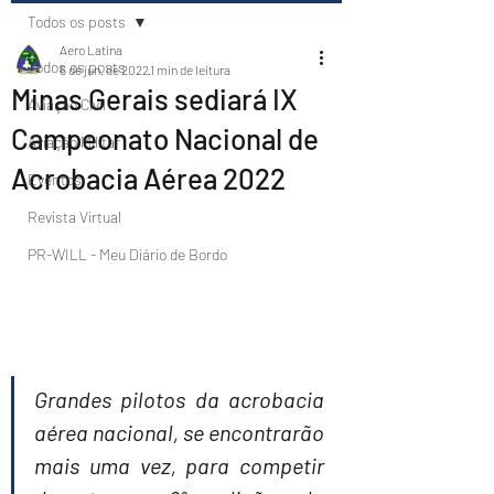
Todos os posts
Aero Latina
Todos os posts
6 de jun. de 2022
1 min de leitura
Minas Gerais sediará IX
Aviação Civil
Campeonato Nacional de
Aviação Militar
Acrobacia Aérea 2022
Eventos
Revista Virtual
PR-WILL - Meu Diário de Bordo
Grandes pilotos da acrobacia 
aérea nacional, se encontrarão 
mais uma vez, para competir 