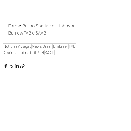
Fotos: Bruno Spadacini, Johnson 
Barros/FAB e SAAB
Notícias
Aviação
News
Brasil
Embraer
FAB
América Latina
GRIPEN
SAAB
Posts recentes
Ver tudo