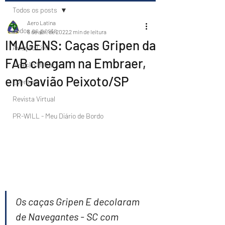
Todos os posts
Aero Latina
Todos os posts
6 de abr. de 2022
2 min de leitura
IMAGENS: Caças Gripen da
Aviação Civil
FAB chegam na Embraer,
Aviação Militar
em Gavião Peixoto/SP
Eventos
Revista Virtual
PR-WILL - Meu Diário de Bordo
Os caças Gripen E decolaram 
de Navegantes - SC com 