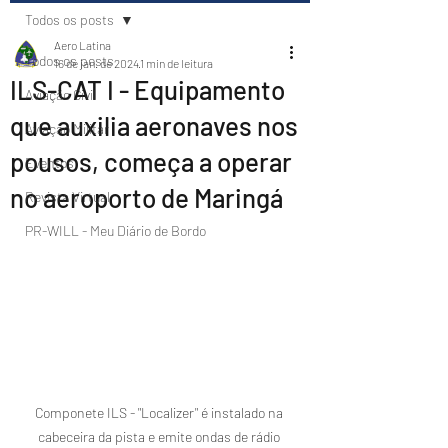
Todos os posts
Aero Latina
Todos os posts
16 de jan. de 2024
1 min de leitura
ILS-CAT I - Equipamento
Aviação Civil
que auxilia aeronaves nos
Aviação Militar
pousos, começa a operar
Eventos
no aeroporto de Maringá
Revista Virtual
PR-WILL - Meu Diário de Bordo
Componete ILS - "Localizer" é instalado na 
cabeceira da pista e emite ondas de rádio 