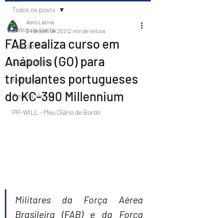
Todos os posts
Aero Latina
Todos os posts
24 de set. de 2021
2 min de leitura
FAB realiza curso em
Aviação Civil
Anápolis (GO) para
Aviação Militar
tripulantes portugueses
Eventos
do KC-390 Millennium
Revista Virtual
PR-WILL - Meu Diário de Bordo
Militares da Força Aérea 
Brasileira (FAB) e da Força 