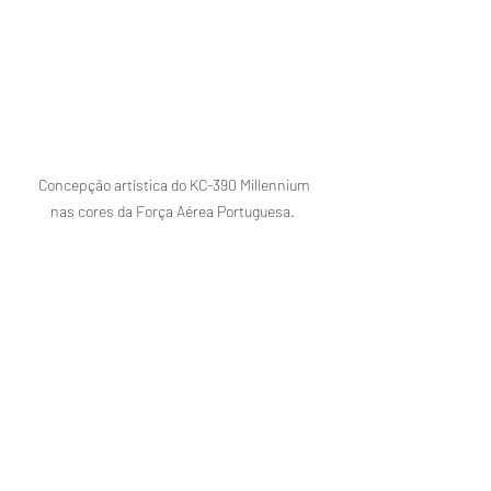
Concepção artística do KC-390 Millennium 
nas cores da Força Aérea Portuguesa.  
(Fonte: Embraer)
Fotos: 1º GTT e FAP
Fonte: Agência da Força Aérea
Notícias
Aviação
Brasil
Força Aérea Brasileira
Embraer
KC-390
Portugal