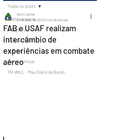
Todos os posts
Aero Latina
Todos os posts
23 de dez. de 2021
2 min de leitura
FAB e USAF realizam
Aviação Civil
intercâmbio de
Aviação Militar
experiências em combate
Eventos
aéreo
Revista Virtual
PR-WILL - Meu Diário de Bordo