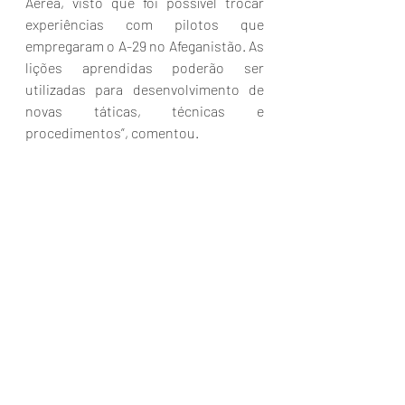
Aérea, visto que foi possível trocar 
experiências com pilotos que 
empregaram o A-29 no Afeganistão. As 
lições aprendidas poderão ser 
utilizadas para desenvolvimento de 
novas táticas, técnicas e 
procedimentos”, comentou.
Fonte: Agência da Força Aérea
Fotos: 2º/3º GAV
Notícias
Aviação
News
Militar
FAB
USAF
Intercambio
Posts recentes
Ver tudo