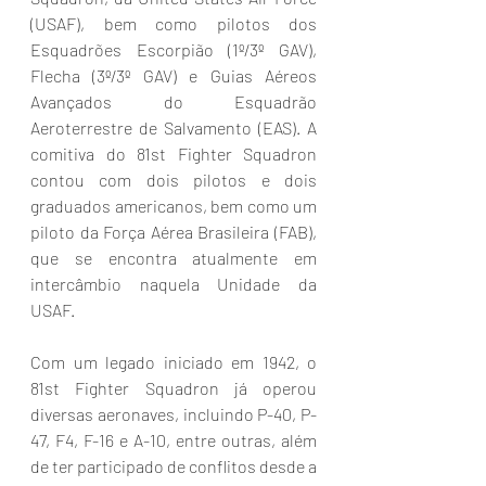
(USAF), bem como pilotos dos 
Esquadrões Escorpião (1º/3º GAV), 
Flecha (3º/3º GAV) e Guias Aéreos 
Avançados do Esquadrão 
Aeroterrestre de Salvamento (EAS). A 
comitiva do 81st Fighter Squadron 
contou com dois pilotos e dois 
graduados americanos, bem como um 
piloto da Força Aérea Brasileira (FAB), 
que se encontra atualmente em 
intercâmbio naquela Unidade da 
USAF.
Com um legado iniciado em 1942, o 
81st Fighter Squadron já operou 
diversas aeronaves, incluindo P-40, P-
47, F4, F-16 e A-10, entre outras, além 
de ter participado de conflitos desde a 