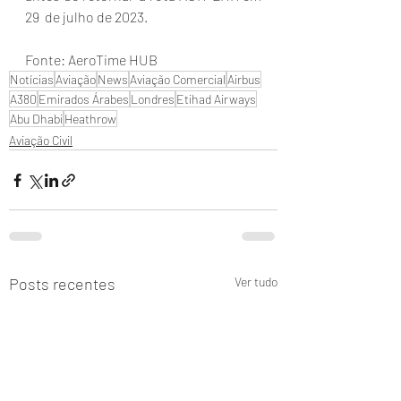
29  de julho de 2023.
Fonte: AeroTime HUB
Notícias
Aviação
News
Aviação Comercial
Airbus
A380
Emirados Árabes
Londres
Etihad Airways
Abu Dhabi
Heathrow
Aviação Civil
Posts recentes
Ver tudo