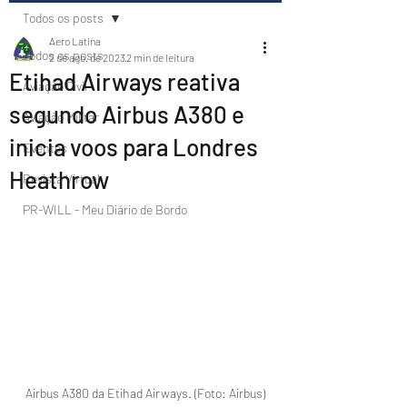
Todos os posts
Aero Latina
Todos os posts
2 de ago. de 2023
2 min de leitura
Etihad Airways reativa
Aviação Civil
segundo Airbus A380 e
Aviação Militar
inicia voos para Londres
Eventos
Heathrow
Revista Virtual
PR-WILL - Meu Diário de Bordo
Airbus A380 da Etihad Airways. (Foto: Airbus)