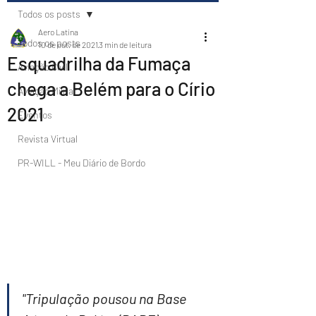
Todos os posts
Aero Latina
Todos os posts
10 de out. de 2021
3 min de leitura
Esquadrilha da Fumaça
Aviação Civil
chega a Belém para o Círio
Aviação Militar
2021
Eventos
Revista Virtual
PR-WILL - Meu Diário de Bordo
"Tripulação pousou na Base 