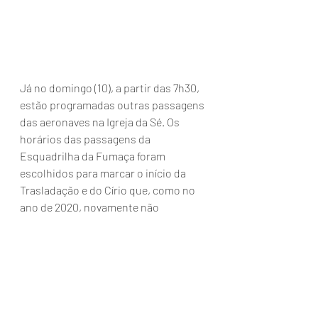
Já no domingo (10), a partir das 7h30, 
estão programadas outras passagens 
das aeronaves na Igreja da Sé. Os 
horários das passagens da 
Esquadrilha da Fumaça foram 
escolhidos para marcar o início da 
Trasladação e do Círio que, como no 
ano de 2020, novamente não 
acontecerão devido à pandemia.
As homenagens da Esquadrilha da 
Fumaça no Círio 2021 são parte das 
comemorações dos 80 anos do 
Comando Aéreo Norte (I COMAR), a ser 