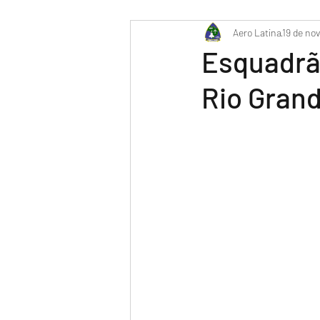
PR-WILL - Meu Diário de Bor
Aero Latina
19 de nov
Esquadrão
Rio Gran