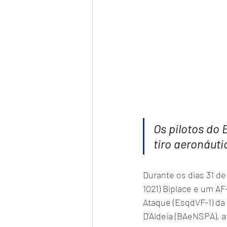
Os pilotos do
tiro aeronáut
Durante os dias 31 de
1021) Biplace e um AF
Ataque (EsqdVF-1) da
D’Aldeia (BAeNSPA), a