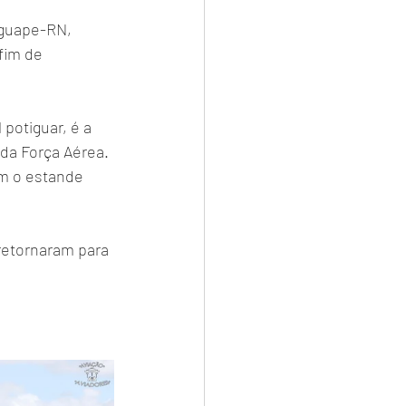
nguape-RN, 
fim de 
potiguar, é a 
da Força Aérea. 
am o estande 
 retornaram para 