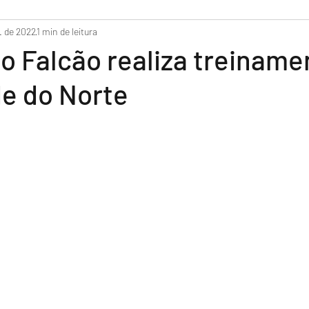
do
. de 2022
1 min de leitura
 Falcão realiza treiname
de do Norte