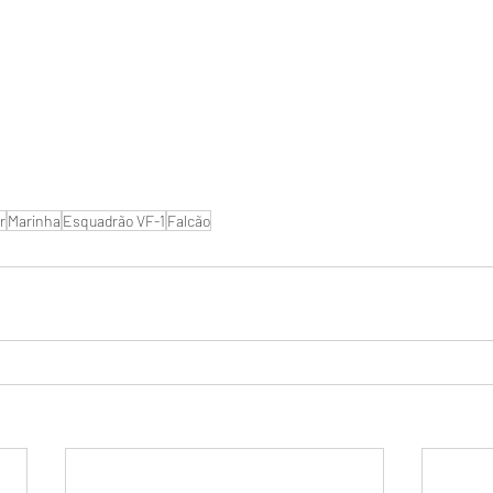
r
Marinha
Esquadrão VF-1
Falcão