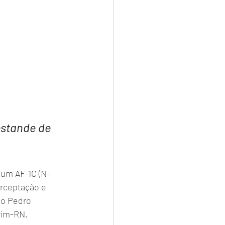
estande de 
 um AF-1C (N-
erceptação e 
ão Pedro 
rim-RN.