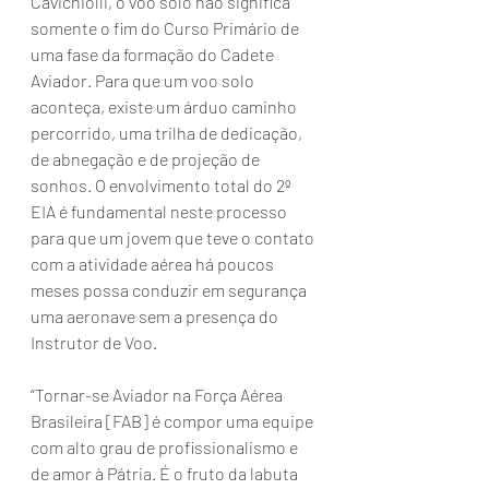
Cavichiolli, o voo solo não significa 
somente o fim do Curso Primário de 
uma fase da formação do Cadete 
Aviador. Para que um voo solo 
aconteça, existe um árduo caminho 
percorrido, uma trilha de dedicação, 
de abnegação e de projeção de 
sonhos. O envolvimento total do 2º 
EIA é fundamental neste processo 
para que um jovem que teve o contato 
com a atividade aérea há poucos 
meses possa conduzir em segurança 
uma aeronave sem a presença do 
Instrutor de Voo.
“Tornar-se Aviador na Força Aérea 
Brasileira [FAB] é compor uma equipe 
com alto grau de profissionalismo e 
de amor à Pátria. É o fruto da labuta 