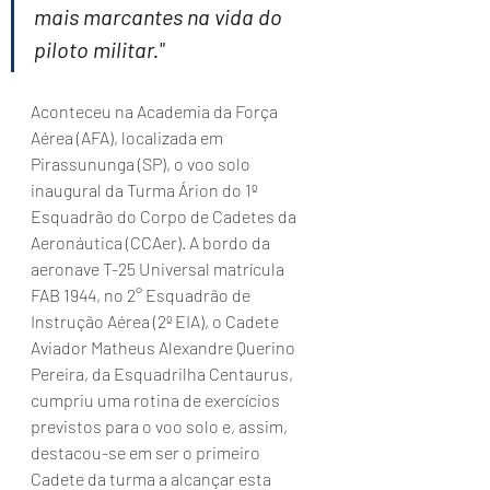
mais marcantes na vida do 
piloto militar."
Aconteceu na Academia da Força 
Aérea (AFA), localizada em 
Pirassununga (SP), o voo solo 
inaugural da Turma Árion do 1º 
Esquadrão do Corpo de Cadetes da 
Aeronáutica (CCAer). A bordo da 
aeronave T-25 Universal matrícula 
FAB 1944, no 2° Esquadrão de 
Instrução Aérea (2º EIA), o Cadete 
Aviador Matheus Alexandre Querino 
Pereira, da Esquadrilha Centaurus, 
cumpriu uma rotina de exercícios 
previstos para o voo solo e, assim, 
destacou-se em ser o primeiro 
Cadete da turma a alcançar esta 