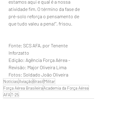
estamos aqui e qual é a nossa 
atividade fim. O término da fase de 
pré-solo reforça o pensamento de 
que tudo valeu a pena!”, frisou.
Fonte: SCS AFA, por Tenente 
Inforzatto
Edição: Agência Força Aérea - 
Revisão: Major Oliveira Lima
Fotos: Soldado João Oliveira
Notícias
Aviação
Brasil
Militar
Força Aérea Brasileira
Academia da Força Aérea
AFA
T-25