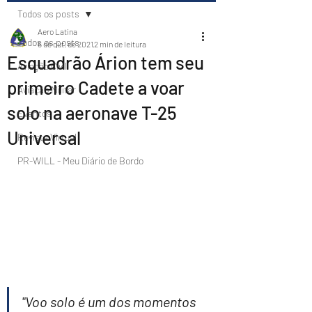
Todos os posts
Aero Latina
Todos os posts
6 de out. de 2021
2 min de leitura
Esquadrão Árion tem seu
Aviação Civil
primeiro Cadete a voar
Aviação Militar
solo na aeronave T-25
Eventos
Universal
Revista Virtual
PR-WILL - Meu Diário de Bordo
"Voo solo é um dos momentos 