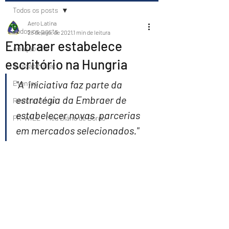
Todos os posts
Aero Latina
Todos os posts
28 de ago. de 2021
1 min de leitura
Embraer estabelece
Aviação Civil
escritório na Hungria
Aviação Militar
"A  iniciativa faz parte da 
Eventos
estratégia da Embraer de 
Revista Virtual
estabelecer novas  parcerias 
PR-WILL - Meu Diário de Bordo
em mercados selecionados."