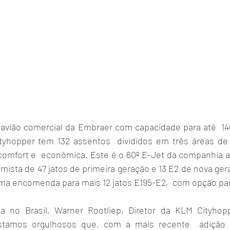
 avião comercial da Embraer com capacidade para até  146
tyhopper tem 132 assentos  divididos em três áreas de 
omfort e  econômica. Este é o 60º E-Jet da companhia a
mista de 47 jatos de primeira geração e 13 E2 de nova gera
a encomenda para mais 12 jatos E195-E2,  com opção par
a no Brasil, Warner Rootliep, Diretor da KLM Cityhopp
estamos orgulhosos que, com a mais recente  adição 