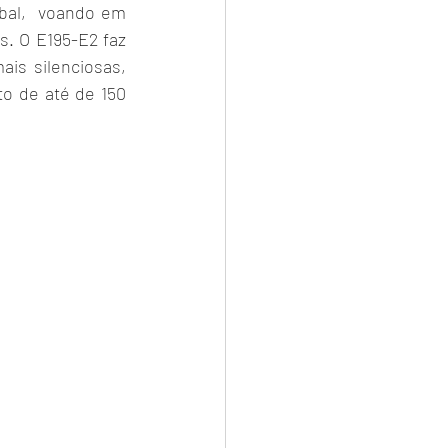
al,  voando em 
. O E195-E2 faz 
is silenciosas, 
 de até de 150 