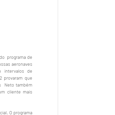
do  programa de 
ossas aeronaves 
 intervalos de 
 provaram que  
s  Neto também 
m cliente mais 
ial. O programa 