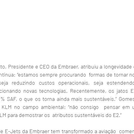
o, Presidente e CEO da Embraer, atribuiu a longevidade 
ntínua: “estamos sempre procurando  formas de tornar n
seja reduzindo custos operacionais, seja estendendo
ionando novas tecnologias. Recentemente, os jatos E2
 SAF, o que os torna ainda mais sustentáveis.” Gome
a KLM no campo ambiental: “não consigo  pensar em u
M para demostrar os  atributos sustentáveis do E2.”
 de E-Jets da Embraer tem transformado a aviação  comerc