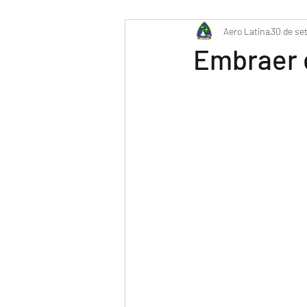
PR-WILL - Meu Diário de Bor
Aero Latina
30 de se
Embraer 