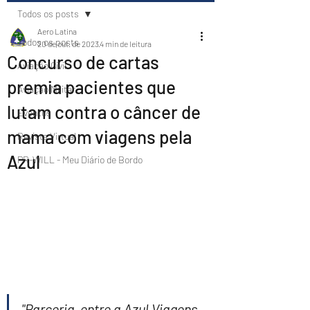
Todos os posts
Aero Latina
Todos os posts
20 de out. de 2023
4 min de leitura
Concurso de cartas
Aviação Civil
premia pacientes que
Aviação Militar
lutam contra o câncer de
Eventos
mama com viagens pela
Revista Virtual
Azul
PR-WILL - Meu Diário de Bordo
"Parceria  entre a Azul Viagens 