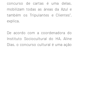
concurso de cartas é uma delas, 
mobilizam todas as áreas da Azul e 
também os Tripulantes e Clientes”, 
explica.
De acordo com a coordenadora do 
Instituto Sociocultural do HA, Aline 
Dias, o concurso cultural é uma ação 
muito potente e significativa, na qual 
as pacientes da instituição ficam na 
expectativa de poder participar, 
contar seus relatos e ganhar o grande 
prêmio. "
É muito saudável, para elas, 
falar de seus desafios, compartilhar e 
poder incentivar outras mulheres a 
não perderem a esperança. A Azul 
Linhas Aéreas e a Azul Viagens 
proporcionam esse presente, que 
beneficia a  saúde emocional delas, 