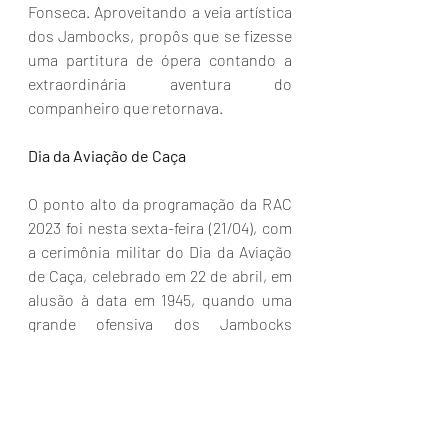
Fonseca. Aproveitando a veia artística 
dos Jambocks, propôs que se fizesse 
uma partitura de ópera contando a 
extraordinária aventura do 
companheiro que retornava.
Dia da Aviação de Caça
O ponto alto da programação da RAC 
2023 foi nesta sexta-feira (21/04), com 
a cerimônia militar do Dia da Aviação 
de Caça, celebrado em 22 de abril, em 
alusão à data em 1945, quando uma 
grande ofensiva dos Jambocks 
contabilizou 44 decolagens em 11 
missões em um único dia. Ao fim do 
dia, o Grupo destruiu mais de 100 
alvos. Foi o dia com o maior número 
de missões de combate despachadas 