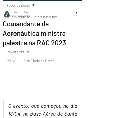
Todos os posts
Aero Latina
Todos os posts
22 de abr. de 2023
3 min de leitura
Comandante da
Aviação Civil
Aeronáutica ministra
Aviação Militar
palestra na RAC 2023
Eventos
Revista Virtual
PR-WILL - Meu Diário de Bordo
O evento, que começou no dia 
18/04, na Base Aérea de Santa 