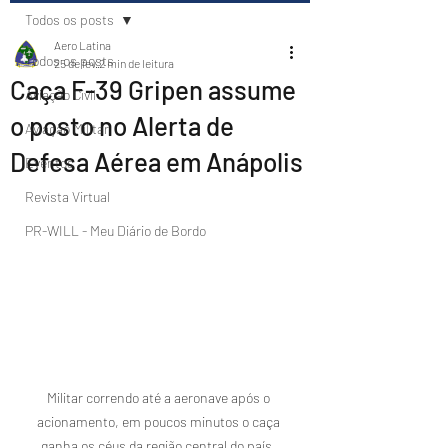
Todos os posts
Aero Latina
Todos os posts
25 de fev.
2 min de leitura
Caça F-39 Gripen assume
Aviação Civil
o posto no Alerta de
Aviação Militar
Defesa Aérea em Anápolis
Eventos
Revista Virtual
PR-WILL - Meu Diário de Bordo
Militar correndo até a aeronave após o 
acionamento, em poucos minutos o caça 
ganha os céus da região central do país. 