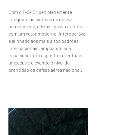
Com o F-39 Gripen plenamente 
integrado ao sistema de defesa 
aeroespacial, o Brasil passa a contar 
com um vetor moderno, interoperável 
e alinhado aos mais altos padrões 
internacionais, ampliando sua 
capacidade de resposta a eventuais 
ameaças e elevando o nível de 
prontidão da defesa aérea nacional.