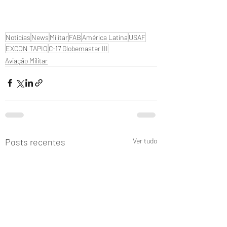
Notícias
News
Militar
FAB
América Latina
USAF
EXCON TAPIO
C-17 Globemaster III
Aviação Militar
Posts recentes
Ver tudo