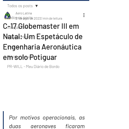
Todos os posts
Aero Latina
Todos os posts
21 de ago. de 2023
1 min de leitura
C-17 Globemaster III em
Aviação Civil
Natal: Um Espetáculo de
Aviação Militar
Engenharia Aeronáutica
Eventos
em solo Potiguar
Revista Virtual
PR-WILL - Meu Diário de Bordo
Por motivos operacionais, as 
duas aeronaves ficaram 