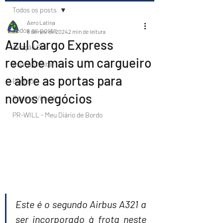
Todos os posts
Aero Latina
Todos os posts
8 de nov. de 2024
2 min de leitura
Azul Cargo Express
Aviação Civil
recebe mais um cargueiro
Aviação Militar
e abre as portas para
Eventos
novos negócios
Revista Virtual
PR-WILL - Meu Diário de Bordo
Este é o segundo Airbus A321 a 
ser incorporado à frota neste 