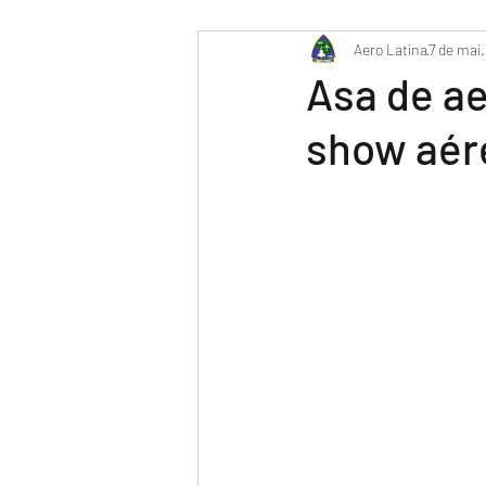
PR-WILL - Meu Diário de Bor
Aero Latina
7 de mai
Asa de ae
show aér