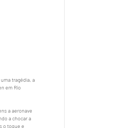
uma tragédia, a 
en em Río 
ens a aeronave 
indo a chocar a 
s o toque e 