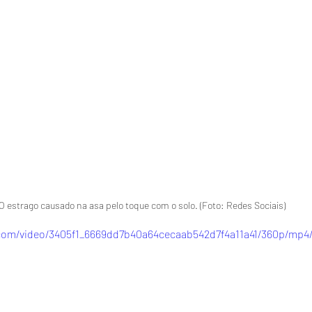
O estrago causado na asa pelo toque com o solo. (Foto: Redes Sociais)
c.com/video/3405f1_6669dd7b40a64cecaab542d7f4a11a41/360p/mp4/