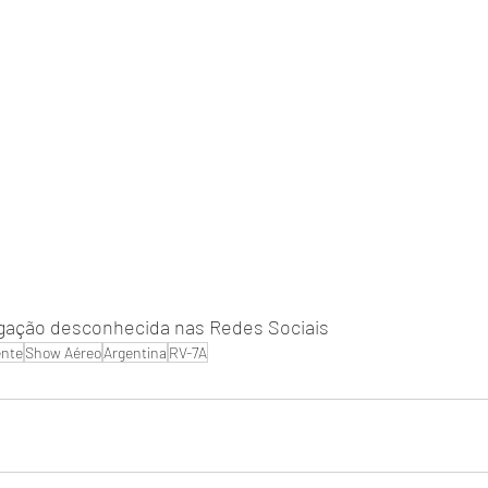
lgação desconhecida nas Redes Sociais
ente
Show Aéreo
Argentina
RV-7A