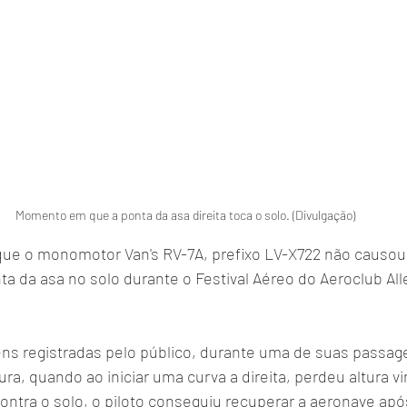
Momento em que a ponta da asa direita toca o solo. (Divulgação)
que o monomotor Van's RV-7A, prefixo LV-X722 não causou 
a da asa no solo durante o Festival Aéreo do Aeroclub All
s registradas pelo público, durante uma de suas passag
ura, quando ao iniciar uma curva a direita, perdeu altura v
contra o solo, o piloto conseguiu recuperar a aeronave apó