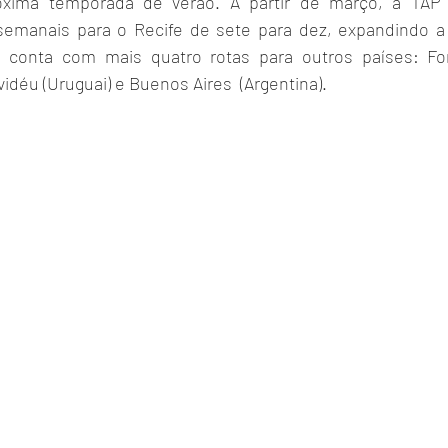
óxima temporada de verão. A partir de março, a TAP 
semanais para o Recife de sete para dez, expandindo a
 conta com mais quatro rotas para outros países: For
idéu (Uruguai) e Buenos Aires  (Argentina).  