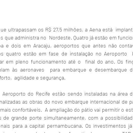
e ultrapassam os R$ 27,5 milhões, a Aena está  implant
os que administra no  Nordeste. Quatro já estão em funci
a e dois em Aracaju, aeroportos que antes não conta
s quatro estão em fase de instalação no Aeroporto  In
ar em pleno funcionamento até o  final do ano. Os fing
lam às aeronaves  para embarque e desembarque dos
rto,  agilidade e segurança.  
 Aeroporto do Recife estão sendo instaladas na área d
inalizadas as obras do novo embarque internacional de p
ais confortáveis.  A ampliação do pátio vai permitir o e
s de grande porte simultaneamente, com a possibilidade
onais para a capital pernambucana. Os investimentos já