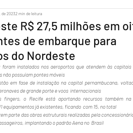
do
. de 2023
2 min de leitura
ste R$ 27,5 milhões em oi
ntes de embarque para
os do Nordeste
 foram instalados nos aeroportos que atendem às capitais 
s não possuíam pontes móveis 
stão em fase de instalação na capital pernambucana, voltad
eronaves de grande porte e voos  internacionais 
 fingers, o Recife está aportando recursos também na 
11 equipamentos já existentes, ficando  com 15, no total 
zem parte das obras estruturais realizadas pela concessionária
assageiros, implantando o padrão Aena no  Brasil