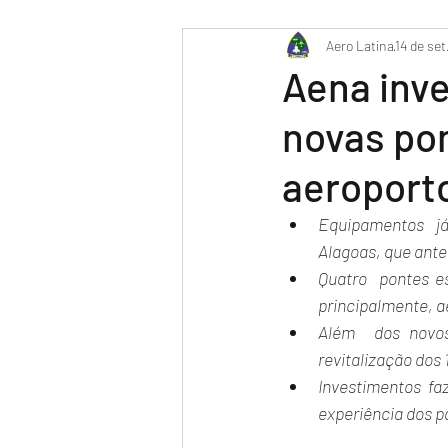
PR-WILL - Meu Diário de Bor
Aero Latina
14 de set
Aena inve
novas po
aeroport
Equipamentos  já
Alagoas, que ante
Quatro  pontes e
principalmente, a
Além  dos novos
revitalização dos 
Investimentos  fa
experiência dos p