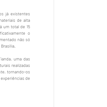
 já existentes 
eriais de alta 
 um total de 15 
icativamente o 
imentado não só 
rasília.  
ianda, uma das 
rais realizadas 
te, tornando-os 
experiências de 