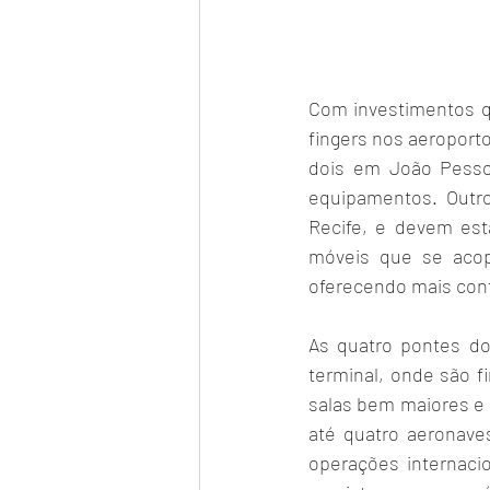
Com investimentos qu
fingers nos aeroport
dois em João Pesso
equipamentos. Outro
Recife, e devem est
móveis que se acop
oferecendo mais confo
As quatro pontes do
terminal, onde são f
salas bem maiores e m
até quatro aeronave
operações internaci