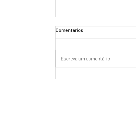
Comentários
Escreva um comentário
Meu Diário de bordo:
Comissária, "cê" tá brava?