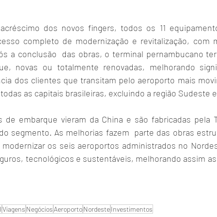
acréscimo dos novos fingers, todos os 11 equipamentos
sso completo de modernização e revitalização, com mat
ós a conclusão  das obras, o terminal pernambucano terá
e, novas ou totalmente renovadas, melhorando signif
ncia dos clientes que transitam pelo aeroporto mais mov
odas as capitais brasileiras, excluindo a região Sudeste e B
s de embarque vieram da China e são fabricadas pela T
do segmento. As melhorias fazem  parte das obras estrutu
a modernizar os seis aeroportos administrados no Nordes
eguros, tecnológicos e sustentáveis, melhorando assim as 
 
l
Viagens
Negócios
Aeroporto
Nordeste
Investimentos