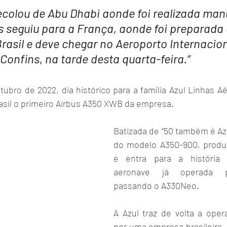
ecolou de Abu Dhabi aonde foi realizada man
s seguiu para a França, aonde foi preparada 
rasil e deve chegar no Aeroporto Internacion
Confins, na tarde desta quarta-feira.”
utubro de 2022, dia histórico para a família Azul Linhas Aér
asil o primeiro Airbus A350 XWB da empresa.
Batizada de “50 também é Azu
do modelo A350-900, produz
e entra para a história
aeronave já operada p
passando o A330Neo.
A Azul traz de volta a ope
por uma empresa brasileira, 