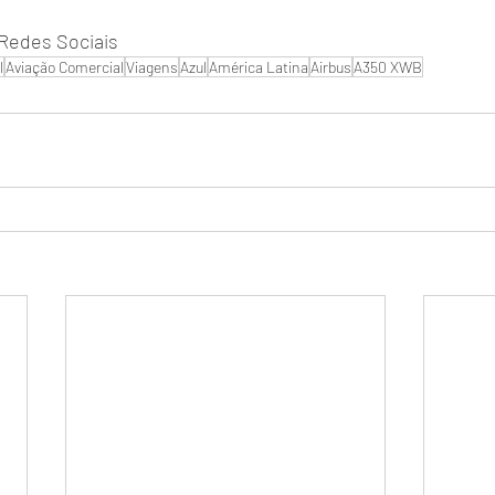
Redes Sociais
l
Aviação Comercial
Viagens
Azul
América Latina
Airbus
A350 XWB