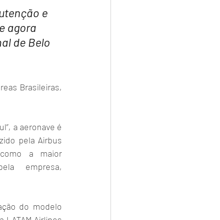
utenção e 
e agora 
al de Belo 
eas Brasileiras, 
l”, a aeronave é 
ido pela Airbus 
 como a maior 
ela empresa, 
ração do modelo 
a LATAM Airlines 