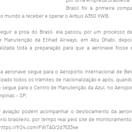
Brasil foi a primeira comp
do mundo a receber e operar o Airbus A350 XWB.
eguir a proa do Brasil, ela passou por um processo d
e Manutenção da Etihad Airways, em Abu Dhabi, depois
alizada toda a preparação para que a aeronave fosse e
a aeronave segue para o Aeroporto Internacional de Bel
izado todos os trâmites de nacionalização e após, quando
 segue para o Centro de Manutenção da Azul, no Aeroport
mpinas – SP.
r aviação podem acompanhar o deslocamento da aerona
rio brasileiro, por tempo real pelo site de monitoramento “
: https://fr24.com/FWTAO/2d75334e