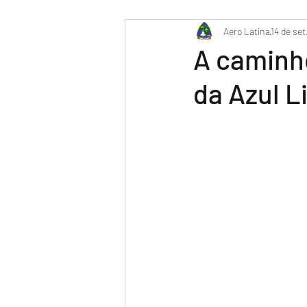
PR-WILL - Meu Diário de Bor
Aero Latina
14 de set
A caminho
da Azul L