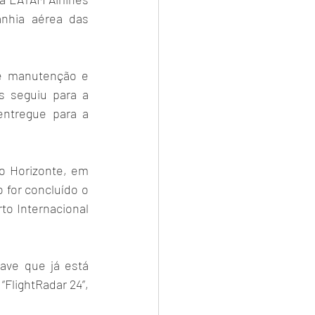
anhia aérea das 
e manutenção e 
 seguiu para a 
ntregue para a 
o Horizonte, em 
 for concluído o 
o Internacional 
ve que já está 
FlightRadar 24”, 