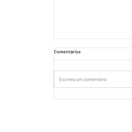
Comentários
Escreva um comentário
Meu Diário de bordo:
Comissária, "cê" tá brava?