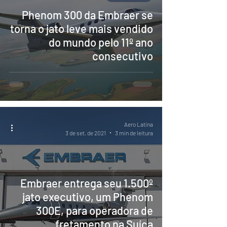
Phenom 300 da Embraer se
torna o jato leve mais vendido
do mundo pelo 11º ano
consecutivo
Aero Latina
3 de set. de 2021
3 min de leitura
Embraer entrega seu 1.500º
jato executivo, um Phenom
300E, para operadora de
fretamento na Suíça