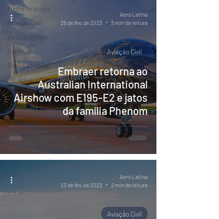
Todos os posts
Aero Latina
Aviação Civil
25 de fev. de 2023
3 min de leitura
Aviação Militar
Eventos
Aviação Civil
Revista Virtual
Embraer retorna ao
PR-WILL - Meu
Australian International
Diário de Bordo
Airshow com E195-E2 e jatos
da família Phenom
Aero Latina
23 de fev. de 2023
2 min de leitura
Aviação Civil