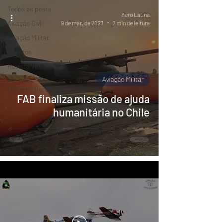
Todos os posts
Aero Latina
Aviação Civil
9 de mar. de 2023
2 min de leitura
Aviação Militar
Eventos
Revista Virtual
Aviação Militar
PR-WILL - Meu
Diário de Bordo
FAB finaliza missão de ajuda
humanitária no Chile