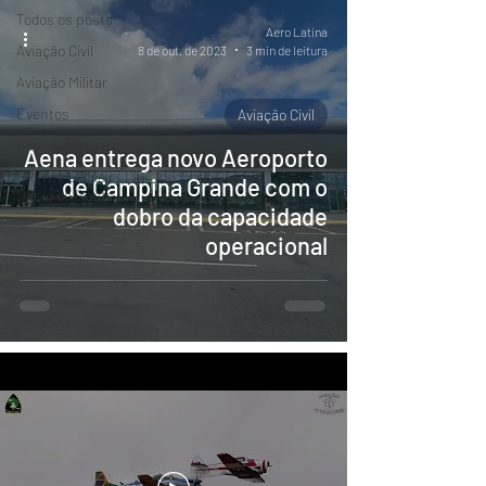
Todos os posts
Aero Latina
Aviação Civil
8 de out. de 2023
3 min de leitura
Aviação Militar
Eventos
Aviação Civil
Revista Virtual
Aena entrega novo Aeroporto
PR-WILL - Meu
de Campina Grande com o
Diário de Bordo
dobro da capacidade
operacional