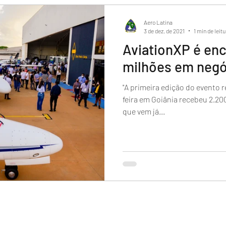
rdo
Aero Latina
3 de dez. de 2021
1 min de leitu
AviationXP é en
milhões em negó
"A primeira edição do evento realizado nesta quarta e quinta-
feira em Goiânia recebeu 2.200 visitantes, e a data para o ano
que vem já...