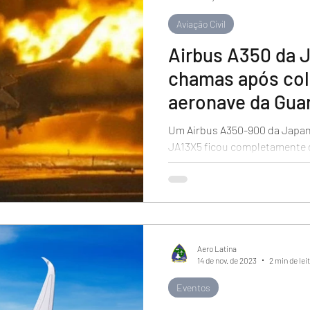
Aviação Civil
Airbus A350 da J
chamas após co
aeronave da Gua
Um Airbus A350-900 da Japan A
JA13X5 ficou completamente 
se chocou com outra...
Aero Latina
14 de nov. de 2023
2 min de lei
Eventos