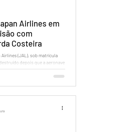
apan Airlines em
lisão com
rda Costeira
irlines (JAL), sob matrícula
destruído depois que a aeronave
tura