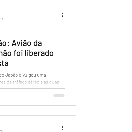
ura
ão: Avião da
não foi liberado
sta
 do Japão divulgou uma
es de tráfego aéreo e as duas
...
ra