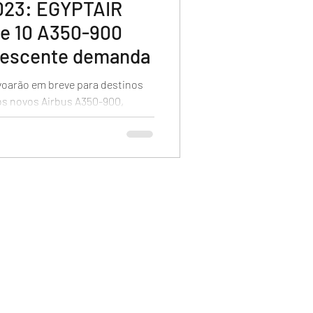
023: EGYPTAIR
de 10 A350-900
crescente demanda
oarão em breve para destinos
os novos Airbus A350-900,