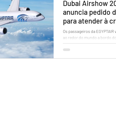
Dubai Airshow 2
anuncia pedido 
para atender à 
Os passageiros da EGYPTAIR v
ao redor do mundo a bordo d
depois que a companhia...