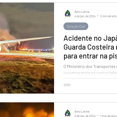
rdo
Aero Latina
4 de jan. de 2024
2 min de leit
Aviação Civil
Acidente no Jap
Guarda Costeira 
para entrar na pi
O Ministério dos Transportes
conversa entre os controlador
aeronaves momentos antes de
Aero Latina
2 de jan. de 2024
1 min de leitu